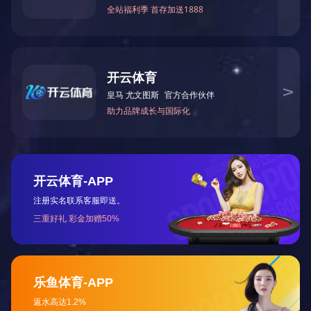
形状和尺寸的铁芯加工。这种灵活性使得企业能够满足客户的个性
化需求，提升了市场响应速度。激光切割技术的优势愈发明显。
然而，激光切割技术的推广也面临一些挑战。激光切割设备的初始
投资较高，许多中小企业可能难以承受。此外，激光切割技术的操
作和维护需要专业的技术人员，这对企业的人力资源提出了更高的
要求。因此，在推广激光切割技术的同时，企业需要做好技术培训
和设备投资的规划，以确保技术的顺利应用。
总的来说，激光切割技术的引入为铁芯加工行业带来了未有的机遇
和挑战。随着技术的不断进步和成本的逐渐降低，激光切割将在未
来的铁芯加工中发挥越来越重要的作用。提升自身的竞争力，以应
对日益激烈的市场竞争。未来，铁芯加工行业必将在激光切割技术