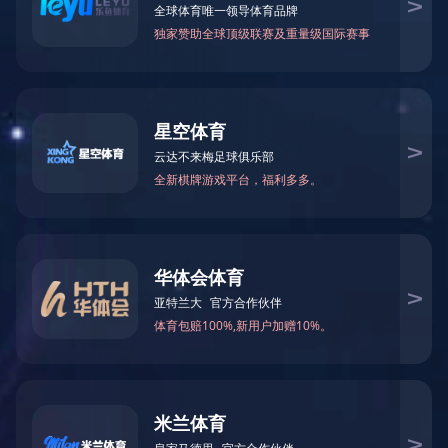
传统的铁芯加工方法多采用机械切割，存在着加工精度低、效率不
行业动态
EM-Smart 系列
世界杯竞猜网站双头双工位铁芯激光焊接机
电机定转子铁芯快速打样加工服务
水暖洁具行业
高、材料浪费严重等问题。而激光切割技术的出现，正好解决了这
新能源电机定转子铁芯激光焊接机
厨具五金行业
些难题，为铁芯加工行业带来了新的机遇。
世界杯竞猜网站阀芯焊接工作站
包装赋码及标机
激光切割技术具有加工精度。激光束的直径可以达到微米级别，这
新能源汽车零配件激光焊接机
礼品定制
使得激光切割能够实现非常精细的切割效果。相比传统机械切割，
激光切割在切割过程中不会产生机械应力，避免了材料的变形和损
家电行业
伤。这一特性对于铁芯的加工尤为重要，因为铁芯的形状和尺寸精
模具制造行业中激光加工设备解决方案
度直接关系到电磁性能的发挥。通过激光切割，制造商能够生产出
低压电气行业
铁芯，从而提高电机和变压器的效率。
其次，激光切割技术的加工效率提升。传统的机械切割往往需要多
道工序，耗时耗力。而激光切割可以实现一次性切割，减少了工序